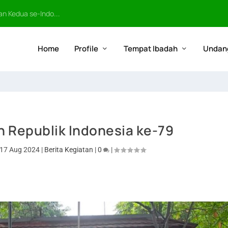
n Kedua se-Indo...
Home
Profile
Tempat Ibadah
Undan
n Republik Indonesia ke-79
17 Aug 2024
|
Berita Kegiatan
|
0
|