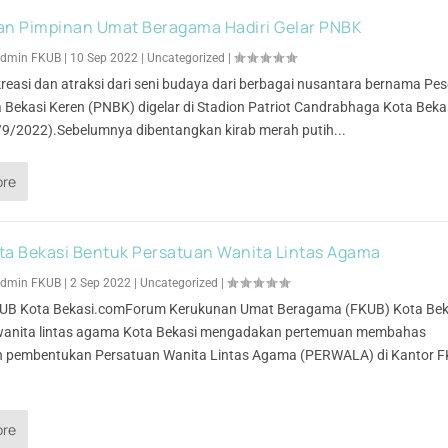
an Pimpinan Umat Beragama Hadiri Gelar PNBK
dmin FKUB
|
10 Sep 2022
|
Uncategorized
|
reasi dan atraksi dari seni budaya dari berbagai nusantara bernama Pe
 Bekasi Keren (PNBK) digelar di Stadion Patriot Candrabhaga Kota Bekas
/9/2022).Sebelumnya dibentangkan kirab merah putih...
ore
ta Bekasi Bentuk Persatuan Wanita Lintas Agama
dmin FKUB
|
2 Sep 2022
|
Uncategorized
|
KUB Kota Bekasi.comForum Kerukunan Umat Beragama (FKUB) Kota Bek
anita lintas agama Kota Bekasi mengadakan pertemuan membahas
 pembentukan Persatuan Wanita Lintas Agama (PERWALA) di Kantor 
ore