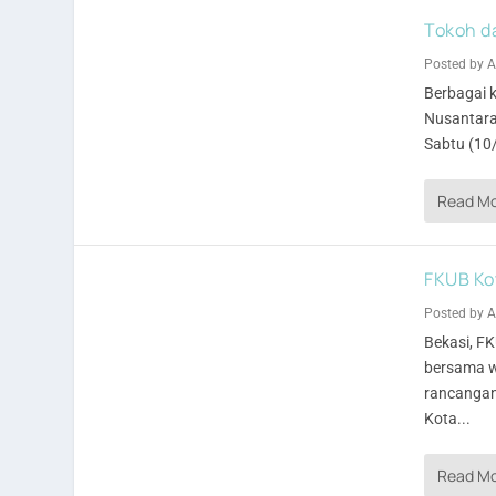
Tokoh d
Posted by
A
Berbagai k
Nusantara
Sabtu (10
Read M
FKUB Ko
Posted by
A
Bekasi, F
bersama w
rancangan
Kota...
Read M