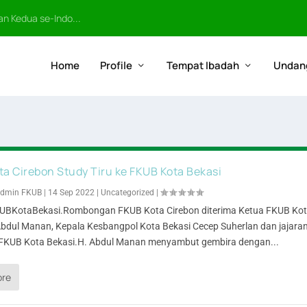
n Kedua se-Indo...
Home
Profile
Tempat Ibadah
Undan
ta Cirebon Study Tiru ke FKUB Kota Bekasi
dmin FKUB
|
14 Sep 2022
|
Uncategorized
|
KUBKotaBekasi.Rombongan FKUB Kota Cirebon diterima Ketua FKUB Ko
Abdul Manan, Kepala Kesbangpol Kota Bekasi Cecep Suherlan dan jajara
FKUB Kota Bekasi.H. Abdul Manan menyambut gembira dengan...
ore