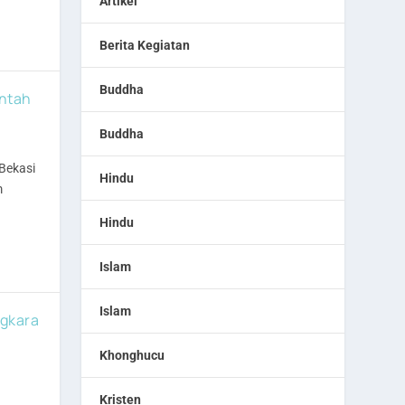
Artikel
Berita Kegiatan
Buddha
intah
Buddha
Bekasi
Hindu
m
Hindu
Islam
Islam
ngkara
Khonghucu
Kristen