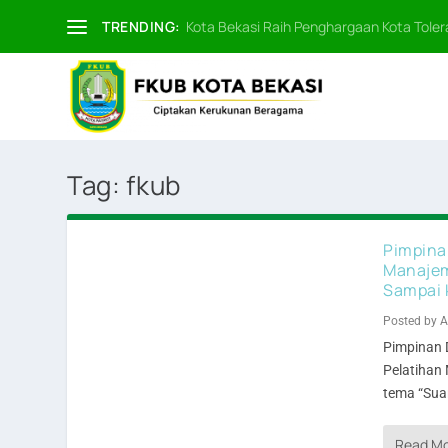
TRENDING:
Kota Bekasi Raih Penghargaan Kota Tolera
Tag:
fkub
Pimpina
Manajem
Sampai 
Posted by
A
Pimpinan 
Pelatihan
tema “Sua
Read M