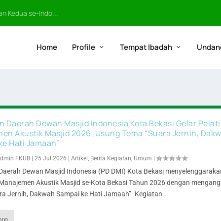
n Kedua se-Indo...
Home
Profile
Tempat Ibadah
Undan
n Daerah Dewan Masjid Indonesia Kota Bekasi Gelar Pelat
en Akustik Masjid 2026, Usung Tema “Suara Jernih, Dak
ke Hati Jamaah”
dmin FKUB
|
25 Jul 2026
|
Artikel
,
Berita Kegiatan
,
Umum
|
Daerah Dewan Masjid Indonesia (PD DMI) Kota Bekasi menyelenggaraka
 Manajemen Akustik Masjid se-Kota Bekasi Tahun 2026 dengan mengang
ra Jernih, Dakwah Sampai ke Hati Jamaah”. Kegiatan...
ore