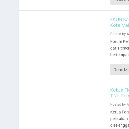
FKUB Ko
Kota Ma
Posted by
A
Forum Ker
dari Peme
bertempat 
Read M
Ketua FK
TNI–Polr
Posted by
A
Ketua For
peletakan
diselengg