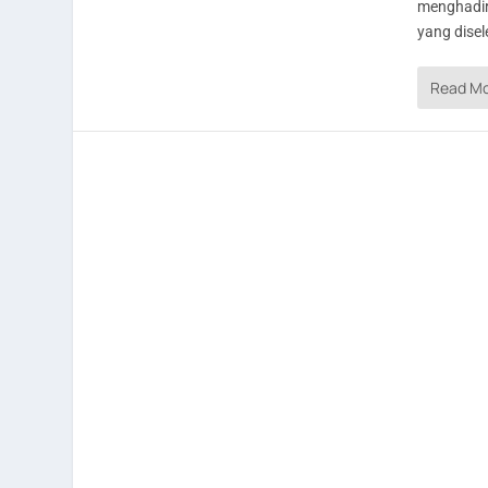
menghadir
yang disel
Read M