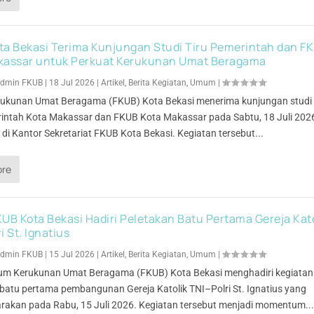
ta Bekasi Terima Kunjungan Studi Tiru Pemerintah dan F
kassar untuk Perkuat Kerukunan Umat Beragama
dmin FKUB
|
18 Jul 2026
|
Artikel
,
Berita Kegiatan
,
Umum
|
ukunan Umat Beragama (FKUB) Kota Bekasi menerima kunjungan studi 
rintah Kota Makassar dan FKUB Kota Makassar pada Sabtu, 18 Juli 202
di Kantor Sekretariat FKUB Kota Bekasi. Kegiatan tersebut...
ore
UB Kota Bekasi Hadiri Peletakan Batu Pertama Gereja Kato
i St. Ignatius
dmin FKUB
|
15 Jul 2026
|
Artikel
,
Berita Kegiatan
,
Umum
|
um Kerukunan Umat Beragama (FKUB) Kota Bekasi menghadiri kegiatan
 batu pertama pembangunan Gereja Katolik TNI–Polri St. Ignatius yang
arakan pada Rabu, 15 Juli 2026. Kegiatan tersebut menjadi momentum..