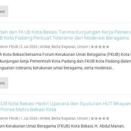
ore
tah dan FKUB Kota Bekasi Terima Kunjungan Kerja Pemer
B Kota Padang Perkuat Toleransi dan Moderasi Beragama
dmin FKUB
|
2 Jul 2026
|
Artikel
,
Berita Kegiatan
,
Umum
|
h Kota Bekasi bersama Forum Kerukunan Umat Beragama (FKUB) Kota 
kunjungan kerja Pemerintah Kota Padang dan FKUB Kota Padang dala
nguatan toleransi, kerukunan umat beragama, serta moderasi...
ore
KUB Kota Bekasi Hadiri Upacara dan Syukuran HUT Bhaya
 Polres Metro Bekasi Kota
dmin FKUB
|
1 Jul 2026
|
Artikel
,
Berita Kegiatan
,
Umum
|
um Kerukunan Umat Beragama (FKUB) Kota Bekasi, H. Abdul Manan,