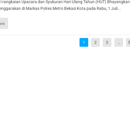
i rangkaian Upacara dan Syukuran Hari Ulang Tahun (HUT) Bhayangkar
enggarakan di Markas Polres Metro Bekasi Kota pada Rabu, 1 Juli...
ore
1
2
3
…