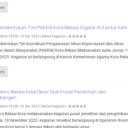
ore
embentukan Tim PAKEM Kota Bekasi Digelar di Kantor Ke
dmin FKUB
|
19 Dec 2025
|
Berita Kegiatan
|
bentukan Tim Koordinasi Pengawasan Aliran Kepercayaan dan Aliran
 dalam Masyarakat (PAKEM) Kota Bekasi dilaksanakan pada Jumat, 1
2025. Kegiatan ini berlangsung di Kantor Kementerian Agama Kota Bekas
ore
etro Bekasi Kota Gelar Giat Pusat Penelitian dan
bangan
dmin FKUB
|
18 Dec 2025
|
Berita Kegiatan
|
tro Bekasi Kota melaksanakan kegiatan pusat penelitian dan pengemba
s, 18 Desember 2025. Kegiatan tersebut berlangsung di Operation Room
si Kota lantai 3 dengan diikuti oleh berbagai unsur...