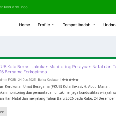
n Kedua se-Indo...
Home
Profile
Tempat Ibadah
Undan
KUB Kota Bekasi Lakukan Monitoring Perayaan Natal dan 
26 Bersama Forkopimda
dmin FKUB
|
24 Dec 2025
|
Berita Kegiatan
|
um Kerukunan Umat Beragama (FKUB) Kota Bekasi, H. Abdul Manan,
kan monitoring dan pemantauan untuk menjaga kondusifitas wilayah s
an Hari Natal dan menjelang Tahun Baru 2026 pada Rabu, 24 Desember..
ore