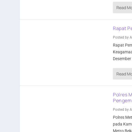
Read M
Rapat P
Posted by
A
Rapat Pem
Keagamaan
Desember 
Read M
Polres M
Pengem
Posted by
A
Polres Me
pada Kami
Metro Beka