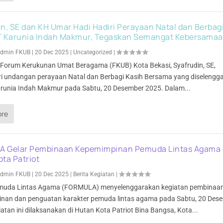
n, SE dan KH Umar Hadi Hadiri Perayaan Natal dan Berbag
T Karunia Indah Makmur, Tegaskan Semangat Kebersama
dmin FKUB
|
20 Dec 2025
|
Uncategorized
|
s Forum Kerukunan Umat Beragama (FKUB) Kota Bekasi, Syafrudin, SE,
i undangan perayaan Natal dan Berbagi Kasih Bersama yang diselengg
arunia Indah Makmur pada Sabtu, 20 Desember 2025. Dalam...
ore
 Gelar Pembinaan Kepemimpinan Pemuda Lintas Agama 
ta Patriot
dmin FKUB
|
20 Dec 2025
|
Berita Kegiatan
|
muda Lintas Agama (FORMULA) menyelenggarakan kegiatan pembinaa
nan dan penguatan karakter pemuda lintas agama pada Sabtu, 20 Des
atan ini dilaksanakan di Hutan Kota Patriot Bina Bangsa, Kota...