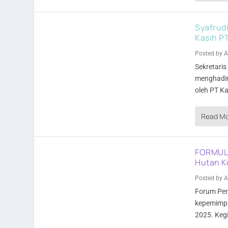
Syafrudi
Kasih P
Posted by
A
Sekretari
menghadir
oleh PT K
Read M
FORMULA
Hutan Ko
Posted by
A
Forum Pe
kepemimpi
2025. Kegi