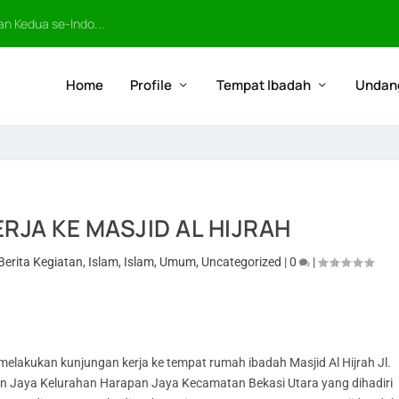
n Kedua se-Indo...
Home
Profile
Tempat Ibadah
Undan
RJA KE MASJID AL HIJRAH
Berita Kegiatan
,
Islam
,
Islam
,
Umum
,
Uncategorized
|
0
|
lakukan kunjungan kerja ke tempat rumah ibadah Masjid Al Hijrah Jl.
 Jaya Kelurahan Harapan Jaya Kecamatan Bekasi Utara yang dihadiri