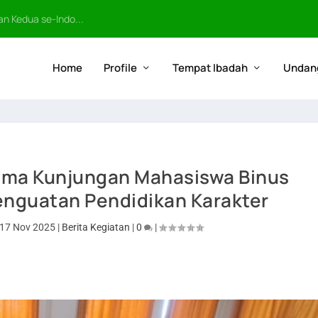
n Kedua se-Indo...
Home
Profile
Tempat Ibadah
Undan
rima Kunjungan Mahasiswa Binus
enguatan Pendidikan Karakter
17 Nov 2025
|
Berita Kegiatan
|
0
|