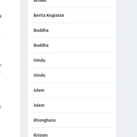
Artikel
Berita Kegiatan
k
Buddha
m
Buddha
Hindu
m
i
Hindu
Islam
Islam
i
Khonghucu
Kristen