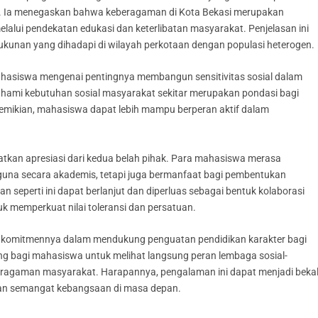
. Ia menegaskan bahwa keberagaman di Kota Bekasi merupakan
melalui pendekatan edukasi dan keterlibatan masyarakat. Penjelasan ini
kunan yang dihadapi di wilayah perkotaan dengan populasi heterogen.
asiswa mengenai pentingnya membangun sensitivitas sosial dalam
ahami kebutuhan sosial masyarakat sekitar merupakan pondasi bagi
demikian, mahasiswa dapat lebih mampu berperan aktif dalam
atkan apresiasi dari kedua belah pihak. Para mahasiswa merasa
una secara akademis, tetapi juga bermanfaat bagi pembentukan
n seperti ini dapat berlanjut dan diperluas sebagai bentuk kolaborasi
k memperkuat nilai toleransi dan persatuan.
an komitmennya dalam mendukung penguatan pendidikan karakter bagi
ng bagi mahasiswa untuk melihat langsung peran lembaga sosial-
ragaman masyarakat. Harapannya, pengalaman ini dapat menjadi beka
an semangat kebangsaan di masa depan.