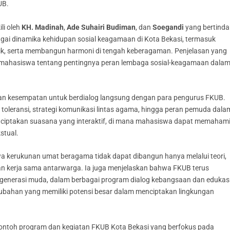
UB.
li oleh
KH. Madinah
,
Ade Suhairi Budiman
, dan
Soegandi
yang bertinda
ai dinamika kehidupan sosial keagamaan di Kota Bekasi, termasuk
ik, serta membangun harmoni di tengah keberagaman. Penjelasan yang
 mahasiswa tentang pentingnya peran lembaga sosial-keagamaan dala
an kesempatan untuk berdialog langsung dengan para pengurus FKUB.
oleransi, strategi komunikasi lintas agama, hingga peran pemuda dala
nciptakan suasana yang interaktif, di mana mahasiswa dapat memaham
stual.
kerukunan umat beragama tidak dapat dibangun hanya melalui teori,
 dan kerja sama antarwarga. Ia juga menjelaskan bahwa FKUB terus
 generasi muda, dalam berbagai program dialog kebangsaan dan edukas
ubahan yang memiliki potensi besar dalam menciptakan lingkungan
ontoh program dan kegiatan FKUB Kota Bekasi yang berfokus pada