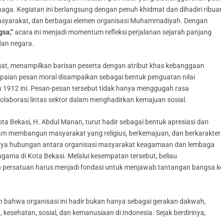
aga. Kegiatan ini berlangsung dengan penuh khidmat dan dihadiri ribua
h masyarakat, dan berbagai elemen organisasi Muhammadiyah. Dengan
sa,”
acara ini menjadi momentum refleksi perjalanan sejarah panjang
an negara.
at, menampilkan barisan peserta dengan atribut khas kebanggaan
aian pesan moral disampaikan sebagai bentuk penguatan nilai
un 1912 ini. Pesan-pesan tersebut tidak hanya menggugah rasa
laborasi lintas sektor dalam menghadirkan kemajuan sosial.
Bekasi, H. Abdul Manan, turut hadir sebagai bentuk apresiasi dan
m membangun masyarakat yang religius, berkemajuan, dan berkarakter
tnya hubungan antara organisasi masyarakat keagamaan dan lembaga
ama di Kota Bekasi. Melalui kesempatan tersebut, beliau
ersatuan harus menjadi fondasi untuk menjawab tantangan bangsa k
bahwa organisasi ini hadir bukan hanya sebagai gerakan dakwah,
 kesehatan, sosial, dan kemanusiaan di Indonesia. Sejak berdirinya,