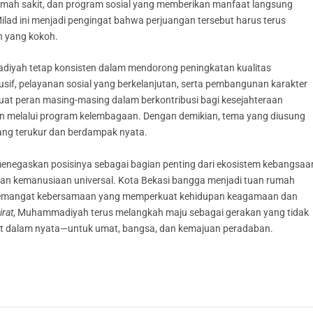
umah sakit, dan program sosial yang memberikan manfaat langsung
lad ini menjadi pengingat bahwa perjuangan tersebut harus terus
n yang kokoh.
adiyah tetap konsisten dalam mendorong peningkatan kualitas
usif, pelayanan sosial yang berkelanjutan, serta pembangunan karakter
uat peran masing-masing dalam berkontribusi bagi kesejahteraan
pun melalui program kelembagaan. Dengan demikian, tema yang diusung
yang terukur dan berdampak nyata.
enegaskan posisinya sebagai bagian penting dari ekosistem kebangsaa
 dan kemanusiaan universal. Kota Bekasi bangga menjadi tuan rumah
a semangat kebersamaan yang memperkuat kehidupan keagamaan dan
irat
, Muhammadiyah terus melangkah maju sebagai gerakan yang tidak
at dalam nyata—untuk umat, bangsa, dan kemajuan peradaban.