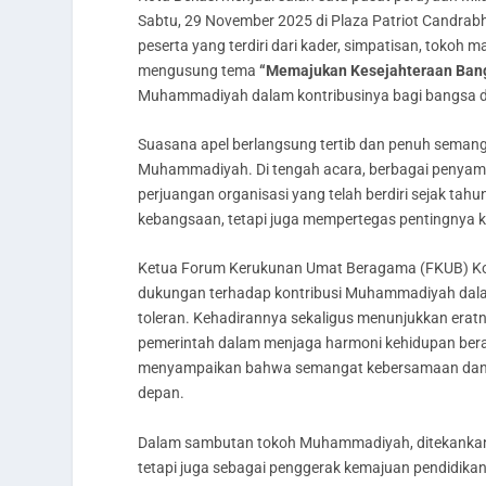
Sabtu, 29 November 2025 di Plaza Patriot Candrabh
peserta yang terdiri dari kader, simpatisan, toko
mengusung tema
“Memajukan Kesejahteraan Bang
Muhammadiyah dalam kontribusinya bagi bangsa d
Suasana apel berlangsung tertib dan penuh semang
Muhammadiyah. Di tengah acara, berbagai penyamp
perjuangan organisasi yang telah berdiri sejak tah
kebangsaan, tetapi juga mempertegas pentingnya ko
Ketua Forum Kerukunan Umat Beragama (FKUB) Kota 
dukungan terhadap kontribusi Muhammadiyah dala
toleran. Kehadirannya sekaligus menunjukkan era
pemerintah dalam menjaga harmoni kehidupan berag
menyampaikan bahwa semangat kebersamaan dan p
depan.
Dalam sambutan tokoh Muhammadiyah, ditekankan 
tetapi juga sebagai penggerak kemajuan pendidikan,