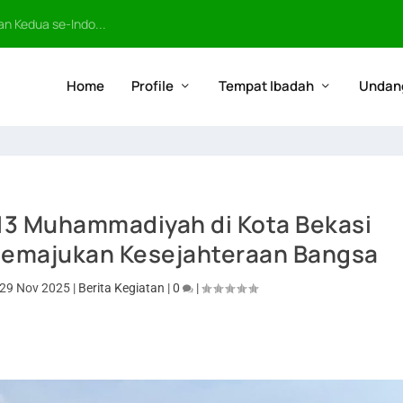
n Kedua se-Indo...
Home
Profile
Tempat Ibadah
Undan
113 Muhammadiyah di Kota Bekasi
emajukan Kesejahteraan Bangsa
29 Nov 2025
|
Berita Kegiatan
|
0
|