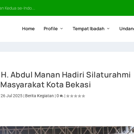
n Kedua se-Indo...
Home
Profile
Tempat Ibadah
Undan
 H. Abdul Manan Hadiri Silaturahmi
 Masyarakat Kota Bekasi
|
26 Jul 2025
|
Berita Kegiatan
|
0
|