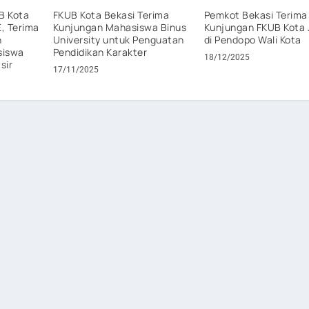
B Kota
FKUB Kota Bekasi Terima
Pemkot Bekasi Terima
E, Terima
Kunjungan Mahasiswa Binus
Kunjungan FKUB Kota 
n
University untuk Penguatan
di Pendopo Wali Kota
siswa
Pendidikan Karakter
18/12/2025
sir
17/11/2025