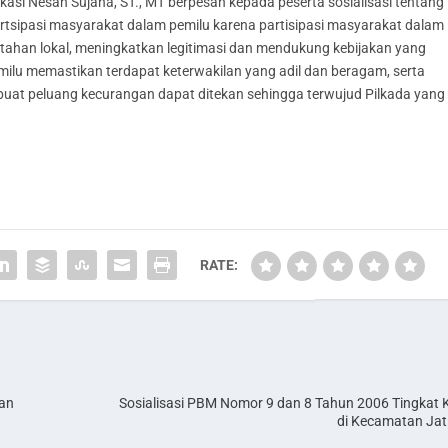
asi Nesan Sujana, ST., MT berpesan kepada peserta sosialisasi tentang
artsipasi masyarakat dalam pemilu karena partisipasi masyarakat dalam
tahan lokal, meningkatkan legitimasi dan mendukung kebijakan yang
Pemilu memastikan terdapat keterwakilan yang adil dan beragam, serta
mbuat peluang kecurangan dapat ditekan sehingga terwujud Pilkada yang
RATE:
tan
Sosialisasi PBM Nomor 9 dan 8 Tahun 2006 Tingkat
di Kecamatan Ja