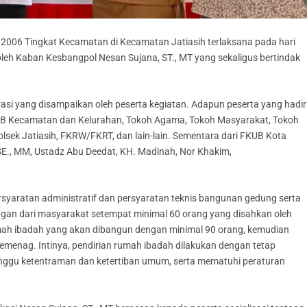
2006 Tingkat Kecamatan di Kecamatan Jatiasih terlaksana pada hari
 oleh Kaban Kesbangpol Nesan Sujana, ST., MT yang sekaligus bertindak
rasi yang disampaikan oleh peserta kegiatan. Adapun peserta yang hadir
UB Kecamatan dan Kelurahan, Tokoh Agama, Tokoh Masyarakat, Tokoh
sek Jatiasih, FKRW/FKRT, dan lain-lain. Sementara dari FKUB Kota
, SE., MM, Ustadz Abu Deedat, KH. Madinah, Nor Khakim,
rsyaratan administratif dan persyaratan teknis bangunan gedung serta
gan dari masyarakat setempat minimal 60 orang yang disahkan oleh
ah ibadah yang akan dibangun dengan minimal 90 orang, kemudian
menag. Intinya, pendirian rumah ibadah dilakukan dengan tetap
ggu ketentraman dan ketertiban umum, serta mematuhi peraturan