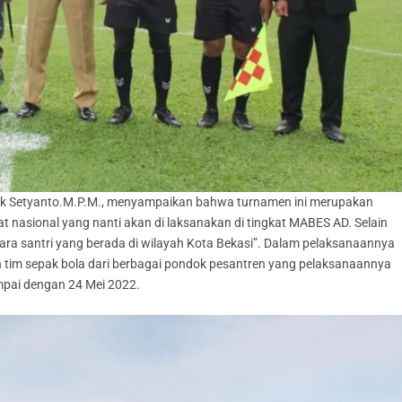
luk Setyanto.M.P.M., menyampaikan bahwa turnamen ini merupakan
at nasional yang nanti akan di laksanakan di tingkat MABES AD. Selain
para santri yang berada di wilayah Kota Bekasi”. Dalam pelaksanaannya
uh tim sepak bola dari berbagai pondok pesantren yang pelaksanaannya
mpai dengan 24 Mei 2022.