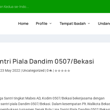
n Kedua se-Indo...
Home
Profile
Tempat Ibadah
Undan
tri Piala Dandim 0507/Bekasi
|
23 May 2022
|
Uncategorized
|
0
|
Liga Santri tingkat Mabes AD, Kodim 0507/Bekasi bekerjasama dengan
 santri piala Dandim 0507/Bekasi. Dalam kesempatan Plt.Walikota Bekas
 pembukaan turnamen Sepak Bola Liga Santri Piala Dandim 0507/Bekas