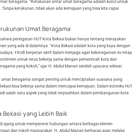
umat beragama. “Kerukunan antar umat beragama adalah kunci untuk
Tanpa kerukunan, tidak akan ada kemajuan yang bisa kita capai
erukunan Umat Beragama
bahwa peringatan HUT Kota Bekasi bukan hanya tentang merayakan
aman yang ada di dalamnya. “Kota Bekasi adalah kota yang kaya dengan
budaya. FKUB berperan aktif dalam menjaga agar keberagaman ini teta
komitmen untuk terus bekerja sama dengan pemerintah kota dan
agama yang kokoh,” ujar H. Abdul Manan setelah upacara selesai.
r umat beragama sangat penting untuk menciptakan suasana yang
 Bekasi bisa bekerja sama dalam mencapai kemajuan. Dalam konteks HU
adi salah satu aspek yang tidak terpisahkan dalam pembangunan kota
 Bekasi yang Lebih Baik
adi ajang untuk mempererat hubungan antara berbagai elemen
amaan dan tokoh masyarakat. H. Abdul Manan berharap agar melalui