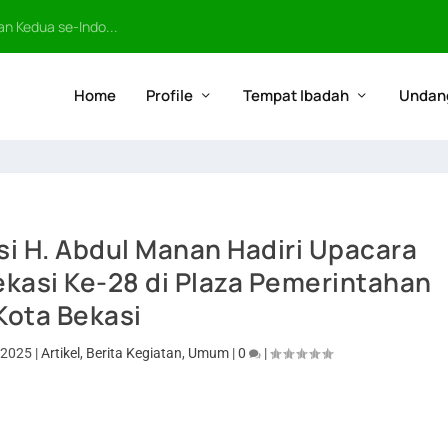
n Kedua se-Indo...
Home
Profile
Tempat Ibadah
Undan
i H. Abdul Manan Hadiri Upacara
kasi Ke-28 di Plaza Pemerintahan
Kota Bekasi
 2025
|
Artikel
,
Berita Kegiatan
,
Umum
|
0
|