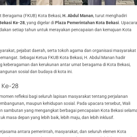
t Beragama (FKUB) Kota Bekasi,
H. Abdul Manan
, turut menghadiri
Bekasi Ke-28
, yang digelar di
Plaza Pemerintahan Kota Bekasi
. Upacar
iadakan setiap tahun untuk merayakan pencapaian dan kemajuan Kota
syarakat, pejabat daerah, serta tokoh agama dan organisasi masyarakat
semangat. Sebagai Ketua FKUB Kota Bekasi, H. Abdul Manan hadir
ng keberagaman dan kerukunan antar umat beragama di Kota Bekasi,
ngunan sosial dan budaya di kota ini.
 Ke-28
 momen refleksi bagi seluruh lapisan masyarakat tentang perjalanan
 pembangunan, maupun kehidupan sosial. Pada upacara tersebut, Wali
ikan sambutan yang mengangkat berbagai pencapaian Kota Bekasi selam
k masa depan yang lebih baik, lebih maju, dan lebih inklusif.
kerjasama antara pemerintah, masyarakat, dan seluruh elemen Kota