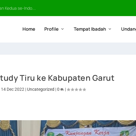
n Kedua se-Indo...
Home
Profile
Tempat Ibadah
Undan
tudy Tiru ke Kabupaten Garut
|
14 Dec 2022
|
Uncategorized
|
0
|