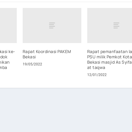
kasi ke-
Rapat Koordinasi PAKEM
Rapat pemanfaatan l
ndok
Bekasi
PSU milik Pemkot Kot
mikan
Bekasi masjid As Syif
19/05/2022
omba
at taqwa
12/01/2022